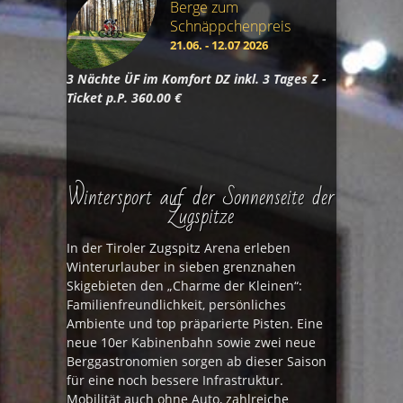
Berge zum
Schnäppchenpreis
21.06. - 12.07 2026
3 Nächte ÜF im Komfort DZ inkl. 3 Tages Z -
Ticket p.P. 360.00 €
Wintersport auf der Sonnenseite der
Zugspitze
In der Tiroler Zugspitz Arena erleben
Winterurlauber in sieben grenznahen
Skigebieten den „Charme der Kleinen“:
Familienfreundlichkeit, persönliches
Ambiente und top präparierte Pisten. Eine
neue 10er Kabinenbahn sowie zwei neue
Berggastronomien sorgen ab dieser Saison
für eine noch bessere Infrastruktur.
Mobilität auch ohne Auto, zahlreiche