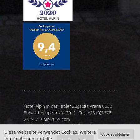
Hotel Alpin in der Tiroler Zugspitz Arena 6632
Ehrwald Hauptstraße 29 / Tel.:
+43 (0)5673
2279
/
alpin@tirol.com
Cookies deaktivieren
/
webdesign by
Diese Webseite verwendet Cookies.
Weitere
zangerle.net
/
Impressum
/
Datenschutz
Cookies ablehnen
Informationen und die